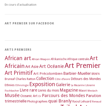
En cours d'actualisation
ART PREMIER SUR FACEBOOK
ARTS PREMIERS
African art
Art
Afrique centrale
Afrikanische
African Weapon
Art Premier
Africain
Art Océanie
Art Asie
Art Primitif
Barbier-Mueller
Art Précolombien
BRAFA
Collection
Détours des Mondes
Charles Ratton
Bruneaf
Côte d'Ivoire
Exposition
Galerie
Ethnies
Ethnologie
La Mazarine
Librairie
Magazine
Livre rare
Livres du mois
Maori
Fischbacher
Mestach
Musée
Parcours des Mondes
Parution
Oceanic Art
Or
quai Branly
trimestrielle
Photographies
Raoul Lehuard
Renaud