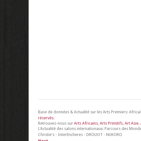
Base de données & Actualité sur les Arts Premiers: Africain
réservés.
Retrouvez-nous sur
Arts Africains
,
Arts Primitifs
,
Art Asie
,
L'Actualité des salons internationaux: Parcours des Monde
Christie's - InterEncheres - DROUOT - NUKORO
Haut