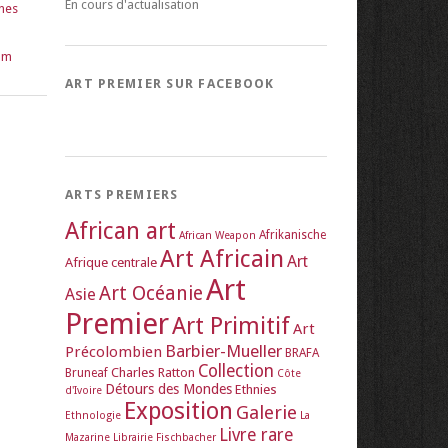
En cours d'actualisation
ines
om
ART PREMIER SUR FACEBOOK
ARTS PREMIERS
African art
Afrikanische
African Weapon
Art Africain
Art
Afrique centrale
Art
Art Océanie
Asie
Premier
Art Primitif
Art
Barbier-Mueller
Précolombien
BRAFA
Collection
Charles Ratton
Bruneaf
Côte
Détours des Mondes
Ethnies
d'Ivoire
Exposition
Galerie
Ethnologie
La
Livre rare
Mazarine
Librairie Fischbacher