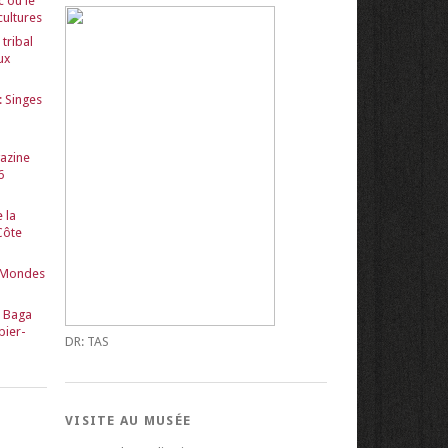
c ou le
cultures
tribal
ux
: Singes
gazine
6
 la
Côte
 Mondes
s Baga
bier-
DR: TAS
VISITE AU MUSÉE