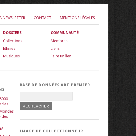
LA NEWSLETTER
CONTACT
MENTIONS LÉGALES
DOSSIERS
COMMUNAUTÉ
Collections
Membres
Ethnies
Liens
Musiques
Faire un lien
BASE DE DONNÉES ART PREMIER
NS
 6000
acles
 Mondes
e des
té
IMAGE DE COLLECTIONNEUR