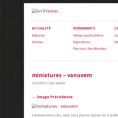
ACTUALITÉ
ÉVÉNEMENTS
L
Editorial
Ventes aux Enchères
Ga
Articles
Expositions
M
Parcours des Mondes
miniatures – vanuxem
2013/02/17
par admin
← Image Précédente
Commentaires clos, mais vous pouvez laisser un trackb