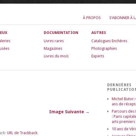
À PROPOS
S’ABONNER À 
IEUX
DOCUMENTATION
AUTRES
leries
Livres rares
Catalogues Enchères
usées
Magazines
Photographies
Livres du mois
Experts
DERNIÈRES
PUBLICATIO
Michel Butor:
ans de récept
Parcours des
Image Suivante →
: Paris capital
arts premiers
10 ans de Véri
ack:
URL de Trackback
.