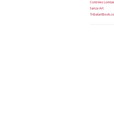
Contrées Lointa
Sanza Art
TribalartBook.c