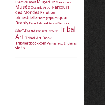
Magazine
Livres du mois
Maori
Mestach
Musée
Parcours
Oceanic Art
Or
des Mondes
Parution
quai
trimestrielle
Photographies
Branly
Raoul Lehuard
Renaud Vanuxem
Tribal
Schoffel Valluet
Sotheby's
Tervuren
Art
Tribal Art Book
Tribalartbook.com
Ventes aux Enchères
vidéo