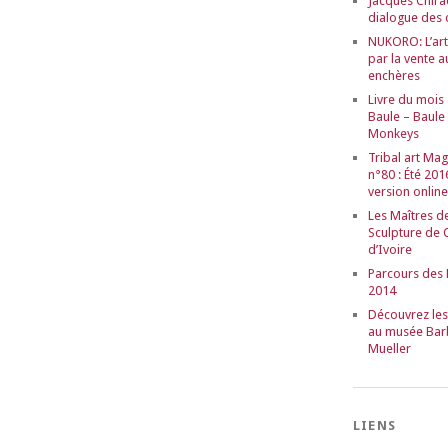
Jacques Chira
dialogue des 
NUKORO: L’art 
par la vente a
enchères
Livre du mois 
Baule – Baule
Monkeys
Tribal art Ma
n°80 : Été 201
version online
Les Maîtres de
Sculpture de 
d’Ivoire
Parcours des
2014
Découvrez le
au musée Bar
Mueller
LIENS