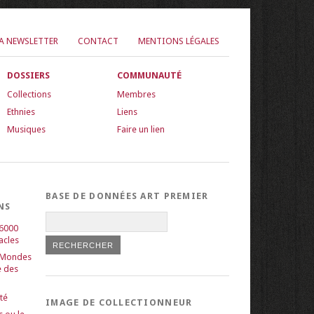
LA NEWSLETTER
CONTACT
MENTIONS LÉGALES
DOSSIERS
COMMUNAUTÉ
Collections
Membres
Ethnies
Liens
Musiques
Faire un lien
BASE DE DONNÉES ART PREMIER
NS
 6000
acles
 Mondes
e des
té
IMAGE DE COLLECTIONNEUR