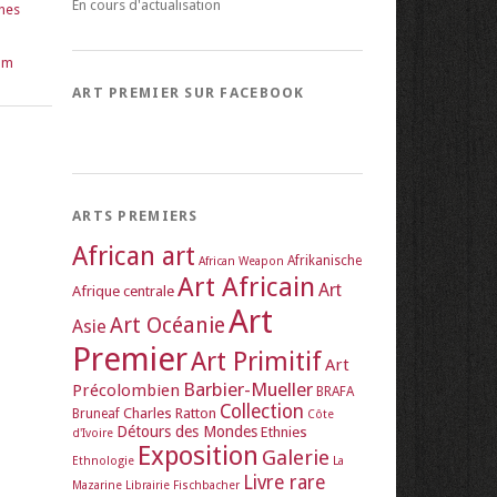
En cours d'actualisation
ines
om
ART PREMIER SUR FACEBOOK
ARTS PREMIERS
African art
Afrikanische
African Weapon
Art Africain
Art
Afrique centrale
Art
Art Océanie
Asie
Premier
Art Primitif
Art
Barbier-Mueller
Précolombien
BRAFA
Collection
Charles Ratton
Bruneaf
Côte
Détours des Mondes
Ethnies
d'Ivoire
Exposition
Galerie
Ethnologie
La
Livre rare
Mazarine
Librairie Fischbacher