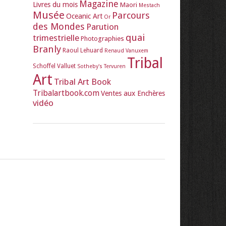
Magazine
Livres du mois
Maori
Mestach
Musée
Parcours
Oceanic Art
Or
des Mondes
Parution
quai
trimestrielle
Photographies
Branly
Raoul Lehuard
Renaud Vanuxem
Tribal
Schoffel Valluet
Sotheby's
Tervuren
Art
Tribal Art Book
Tribalartbook.com
Ventes aux Enchères
vidéo