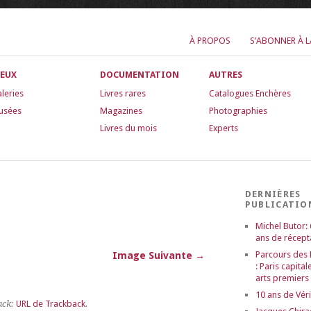
À PROPOS
S’ABONNER À 
IEUX
DOCUMENTATION
AUTRES
leries
Livres rares
Catalogues Enchères
usées
Magazines
Photographies
Livres du mois
Experts
DERNIÈRES
PUBLICATIO
Michel Butor:
ans de récept
Parcours des
Image Suivante →
: Paris capital
arts premiers
10 ans de Véri
ack:
URL de Trackback
.