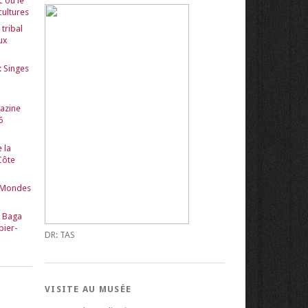
c ou le
cultures
tribal
ux
: Singes
gazine
6
 la
Côte
 Mondes
s Baga
bier-
DR: TAS
VISITE AU MUSÉE