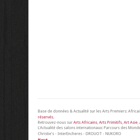
Base de données & Actualité sur les Arts Premiers: Africain
réservés.
Retrouvez-nous sur
Arts Africains
,
Arts Primitifs
,
Art Asie
,
L'Actualité des salons internationaux: Parcours des Monde
Christie's - InterEncheres - DROUOT - NUKORO
Haut