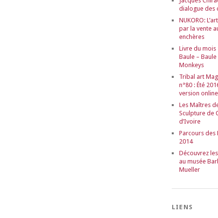
Jacques Chira
dialogue des 
NUKORO: L’art 
par la vente a
enchères
Livre du mois 
Baule – Baule
Monkeys
Tribal art Ma
n°80 : Été 201
version online
Les Maîtres de
Sculpture de 
d’Ivoire
Parcours des
2014
Découvrez le
au musée Bar
Mueller
LIENS