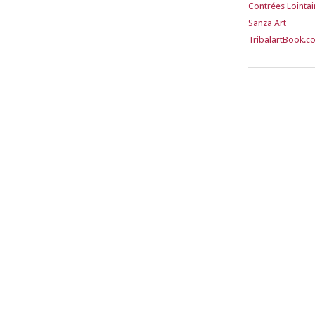
Contrées Lointa
Sanza Art
TribalartBook.c