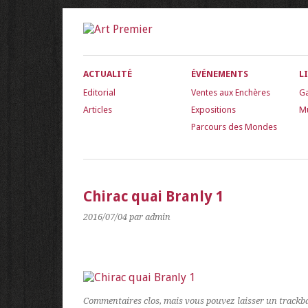
ACTUALITÉ
ÉVÉNEMENTS
L
Editorial
Ventes aux Enchères
Ga
Articles
Expositions
M
Parcours des Mondes
Chirac quai Branly 1
2016/07/04
par admin
Commentaires clos, mais vous pouvez laisser un trackb